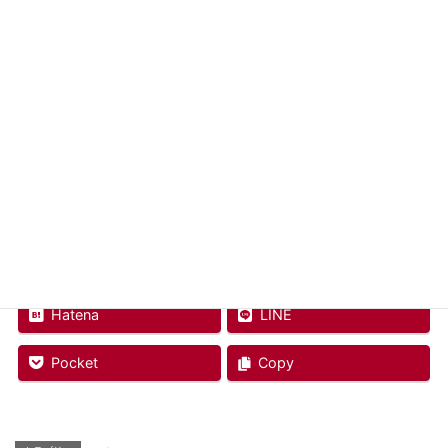
ドラックストアー経営
輸入販売業
アメリカIT企業のコンテンツの販売
結婚情報サービス
など様々な業界を経験。
趣味：写真
Facebook
twitter
Hatena
LINE
Pocket
Copy